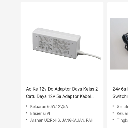
Ac Ke 12v Dc Adaptor Daya Kelas 2
24v 6a
Catu Daya 12v 5a Adaptor Kabel
Switch
Listrik Grounding
IEC615
Keluaran:60W,12V,5A
Sertif
Efisiensi:VI
Kelua
Arahan UE:RoHS, JANGKAUAN, PAH
Tingka