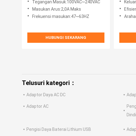
Tegangan Masuk:100VAC~240VAC
Kelua
Masukan Arus:2,0A Maks
Efisie
Frekuensi masukan:47~63HZ
Araha
HUBUNGI SEKARANG
Telusuri kategori：
Adaptor Daya AC DC
Adap
Adaptor AC
Peng
Dind
Pengisi Daya Baterai Lithium USB
Adap