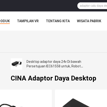
RODUK
TAMPILAN VR
TENTANG KITA
WISATA PABRIK
S
Desktop adaptor daya 24v Di bawah
Persetujuan IEC61558 untuk, Robot
Pembersih Jendela
CINA Adaptor Daya Desktop