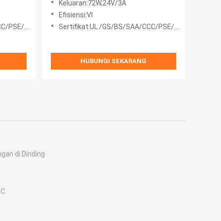
Keluaran:72W,24V/3A
Efisiensi:VI
/PSE/EAC
Sertifikat:UL /GS/BS/SAA/CCC/PSE/EAC
HUBUNGI SEKARANG
an di Dinding
DC