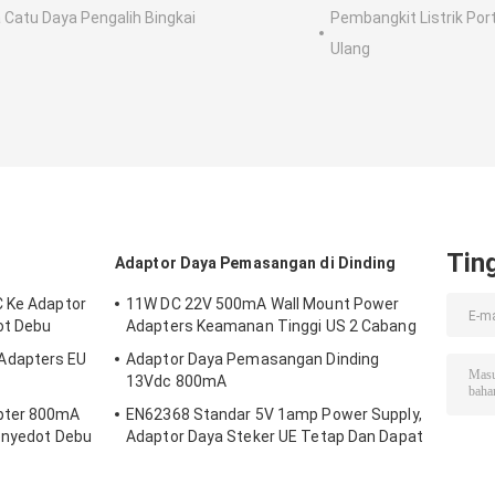
 Catu Daya Pengalih Bingkai
Pembangkit Listrik Port
Ulang
Tin
Adaptor Daya Pemasangan di Dinding
C Ke Adaptor
11W DC 22V 500mA Wall Mount Power
ot Debu
Adapters Keamanan Tinggi US 2 Cabang
Adapters EU
Adaptor Daya Pemasangan Dinding
13Vdc 800mA
pter 800mA
EN62368 Standar 5V 1amp Power Supply,
Penyedot Debu
Adaptor Daya Steker UE Tetap Dan Dapat
Diganti