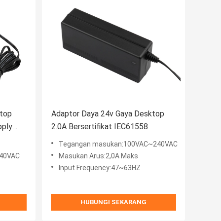
ktop
Adaptor Daya 24v Gaya Desktop
pply
2.0A Bersertifikat IEC61558
8
Tegangan masukan:100VAC~240VAC
40VAC
Masukan Arus:2,0A Maks
Input Frequency:47~63HZ
HUBUNGI SEKARANG