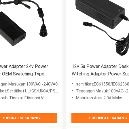
wer Adapter 24v Power
12v 5a Power Adapter Des
r OEM Switching Type
Witching Adapter Power Su
 persetujuan IEC61558
Dengan CE/FCC/UL
ngan Masukan:100VAC~240VAC
sertifikat:EC61558/IEC6236
kat:Sertifikat UL/GS/UKCA/PSE/RCM/KC
Tegangan Masuk:100VAC~2
uhi Tingkat Efisiensi:VI
Masukan Arus:2,0A Maks
HUBUNGI SEKARANG
HUBUNGI SEKARANG