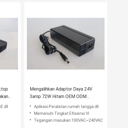
ktop
Mengalihkan Adaptor Daya 24V
akan
3amp 72W Hitam OEM ODM
dela
Selamat datang
E dll
Aplikasi:Peralatan rumah tangga dll
Memenuhi Tingkat Efisiensi:VI
Tegangan masukan:100VAC~240VAC