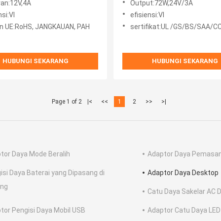
ran:12V,4A
Output:72W,24V/3A
nsi:VI
efisiensi:VI
n UE:RoHS, JANGKAUAN, PAH
sertifikat:UL /GS/BS/SAA/CCC
HUBUNGI SEKARANG
HUBUNGI SEKARANG
Page 1 of 2
|<
<<
1
2
>>
>|
tor Daya Mode Beralih
Adaptor Daya Pemasang
isi Daya Baterai yang Dipasang di
Adaptor Daya Desktop
ing
Catu Daya Sakelar AC 
tor Pengisi Daya Mobil USB
Adaptor Catu Daya LED