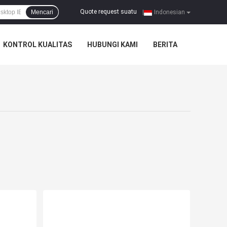
Quote request suatu
Mencari
|
Indonesian
KONTROL KUALITAS
HUBUNGI KAMI
BERITA