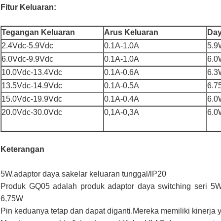
Fitur Keluaran:
Tegangan Keluaran
Arus Keluaran
Day
2.4Vdc-5.9Vdc
0.1A-1.0A
5.9
6.0Vdc-9.9Vdc
0.1A-1.0A
6.0
10.0Vdc-13.4Vdc
0.1A-0.6A
6.3
13.5Vdc-14.9Vdc
0.1A-0.5A
6.7
15.0Vdc-19.9Vdc
0.1A-0.4A
6.0
20.0Vdc-30.0Vdc
0,1A-0,3A
6.0
Keterangan
5W.adaptor daya sakelar keluaran tunggal/lP20
Produk GQ05 adalah produk adaptor daya switching seri 5
6,75W
Pin keduanya tetap dan dapat diganti.Mereka memiliki kinerja