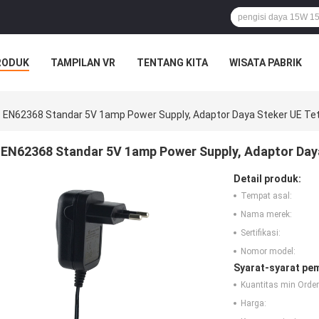
RODUK
TAMPILAN VR
TENTANG KITA
WISATA PABRIK
S
EN62368 Standar 5V 1amp Power Supply, Adaptor Daya Steker UE Tet
EN62368 Standar 5V 1amp Power Supply, Adaptor Daya
Detail produk:
Tempat asal:
Nama merek:
Sertifikasi:
Nomor model:
Syarat-syarat pe
Kuantitas min Order
Harga: