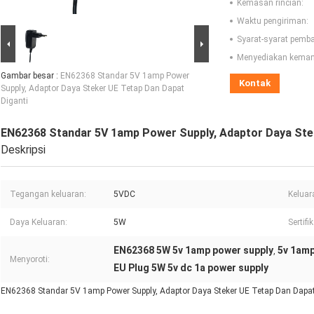
Kemasan rincian:
Waktu pengiriman:
Syarat-syarat pemb
Menyediakan kema
Gambar besar :
EN62368 Standar 5V 1amp Power
Kontak
Supply, Adaptor Daya Steker UE Tetap Dan Dapat
Diganti
EN62368 Standar 5V 1amp Power Supply, Adaptor Daya Ste
Deskripsi
Tegangan keluaran:
5VDC
Keluara
Daya Keluaran:
5W
Sertifik
EN62368 5W 5v 1amp power supply
5v 1amp
,
Menyoroti:
EU Plug 5W 5v dc 1a power supply
EN62368 Standar 5V 1amp Power Supply, Adaptor Daya Steker UE Tetap Dan Dapat