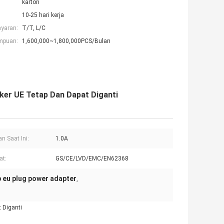
karton
10-25 hari kerja
ayaran:
T/T, L/C
mpuan:
1,600,000~1,800,000PCS/Bulan
ker UE Tetap Dan Dapat Diganti
n Saat Ini:
1.0A
at:
GS/CE/LVD/EMC/EN62368
 eu plug power adapter
,
 Diganti