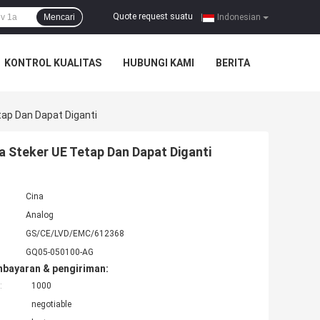
Quote request suatu
Mencari
|
Indonesian
KONTROL KUALITAS
HUBUNGI KAMI
BERITA
ap Dan Dapat Diganti
 Steker UE Tetap Dan Dapat Diganti
Cina
Analog
GS/CE/LVD/EMC/612368
GQ05-050100-AG
mbayaran & pengiriman:
:
1000
negotiable