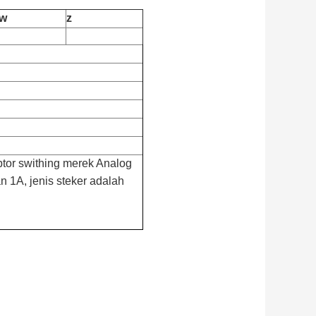
w
z
tor swithing merek Analog
 1A, jenis steker adalah