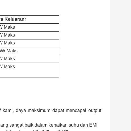
a Keluaran
r
W Maks
W Maks
W Maks
5W Maks
W Maks
W Maks
W kami, daya maksimum dapat mencapai output
 yang sangat baik dalam kenaikan suhu dan EMI.