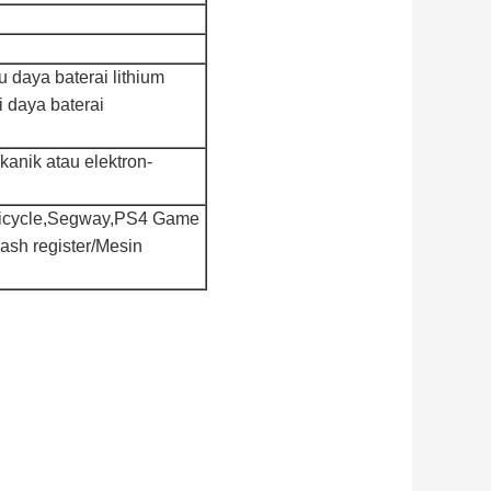
u daya baterai lithium
 daya baterai
ekanik atau elektron-
icycle,Segway,PS4 Game
sh register/Mesin