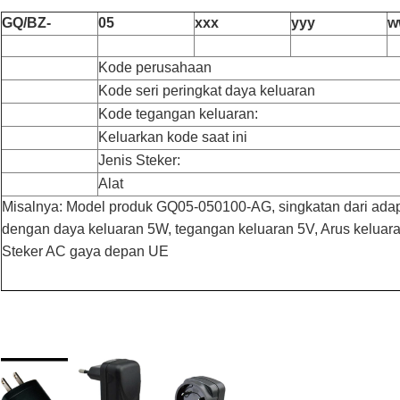
GQ/BZ-
05
xxx
yyy
w
Kode perusahaan
Kode seri peringkat daya keluaran
Kode tegangan keluaran:
Keluarkan kode saat ini
Jenis Steker:
Alat
Misalnya: Model produk GQ05-050100-AG, singkatan dari adap
dengan daya keluaran 5W, tegangan keluaran 5V, Arus keluaran
Steker AC gaya depan UE