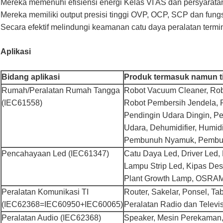
Mereka memenuhi efisiensi energi Kelas VI AS dan persyaratan
Mereka memiliki output presisi tinggi OVP, OCP, SCP dan fungs
Secara efektif melindungi keamanan catu daya peralatan term
Aplikasi
Bidang aplikasi
Produk termasuk namun ti
Rumah/Peralatan Rumah Tangga
Robot Vacuum Cleaner, Rob
(IEC61558)
Robot Pembersih Jendela, Pe
Pendingin Udara Dingin, Pe
Udara, Dehumidifier, Humidif
Pembunuh Nyamuk, Pembu
Pencahayaan Led (IEC61347)
Catu Daya Led, Driver Led,
Lampu Strip Led, Kipas Des
Plant Growth Lamp, OSRAM
Peralatan Komunikasi TI
Router, Sakelar, Ponsel, Tab
(IEC62368=IEC60950+IEC60065)
Peralatan Radio dan Televis
Peralatan Audio (IEC62368)
Speaker, Mesin Perekaman,