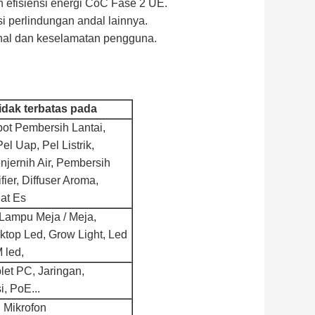
 efisiensi energi CoC Fase 2 UE.
i perlindungan andal lainnya.
inal dan keselamatan pengguna.
dak terbatas pada
ot Pembersih Lantai,
l Uap, Pel Listrik,
njernih Air, Pembersih
ier, Diffuser Aroma,
at Es
 Lampu Meja / Meja,
ktop Led, Grow Light, Led
 led,
let PC, Jaringan,
i, PoE...
 Mikrofon