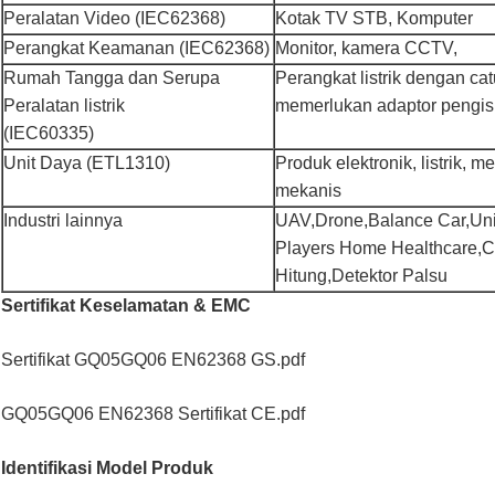
Peralatan Video (IEC62368)
Kotak TV STB, Komputer
Perangkat Keamanan (IEC62368)
Monitor, kamera CCTV,
Rumah Tangga dan Serupa
Perangkat listrik dengan cat
Peralatan listrik
memerlukan adaptor pengisi
(IEC60335)
Unit Daya (ETL1310)
Produk elektronik, listrik, m
mekanis
Industri lainnya
UAV,Drone,Balance Car,Un
Players Home Healthcare,Ca
Hitung,Detektor Palsu
Sertifikat Keselamatan & EMC
Sertifikat GQ05GQ06 EN62368 GS.pdf
GQ05GQ06 EN62368 Sertifikat CE.pdf
Identifikasi Model Produk