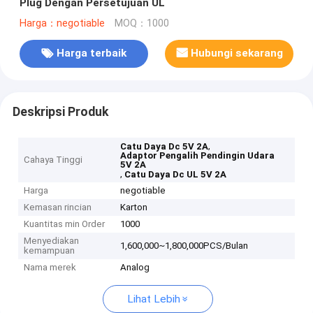
Plug Dengan Persetujuan UL
Harga：negotiable
MOQ：1000
Harga terbaik
Hubungi sekarang
Deskripsi Produk
,
Catu Daya Dc 5V 2A
Adaptor Pengalih Pendingin Udara
Cahaya Tinggi
5V 2A
,
Catu Daya Dc UL 5V 2A
Harga
negotiable
Kemasan rincian
Karton
Kuantitas min Order
1000
Menyediakan
1,600,000~1,800,000PCS/Bulan
kemampuan
Nama merek
Analog
Lihat Lebih