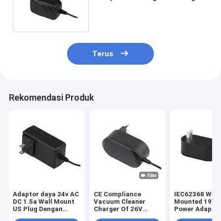
Dengan Persetujuan UL
Terus
Rekomendasi Produk
Adaptor daya 24v AC
CE Compliance
IEC62368 Wall
DC 1.5a Wall Mount
Vacuum Cleaner
Mounted 19V 
US Plug Dengan
Charger Of 26V
Power Adapter
persetujuan UL
1000mA Adaptor
Untuk US Plug