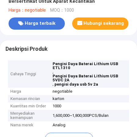
Bersertifikat Untuk Aparat Kecantikan
Harga：negotiable
MOQ：1000
Harga terbaik
Hubungi sekarang
Deskripsi Produk
Pengisi Daya Baterai Lithium USB
ETL1310
,
Cahaya Tinggi
Pengisi Daya Baterai Lithium USB
5VDC 2A
,
pengisi daya usb 5v 2a
Harga
negotiable
Kemasan rincian
karton
Kuantitas min Order
1000
Menyediakan
1,600,000~1,800,000PCS/Bulan
kemampuan
Nama merek
Analog